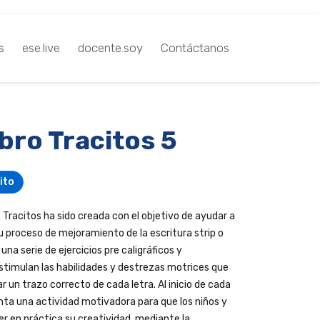
s
ese.live
docente.soy
Contáctanos
bro Tracitos 5
ito
 Tracitos ha sido creada con el objetivo de ayudar a
su proceso de mejoramiento de la escritura strip o
una serie de ejercicios pre caligráficos y
estimulan las habilidades y destrezas motrices que
rar un trazo correcto de cada letra. Al inicio de cada
enta una actividad motivadora para que los niños y
r en práctica su creatividad, mediante la