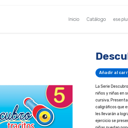
Inicio
Catálogo
ese.plu
Descu
Añadir al carr
La Serie Descubro
niños y niñas en 
cursiva. Presenta 
caligráficos que 
les llevarán a log
ejercicio se pres
niñas puedan pone