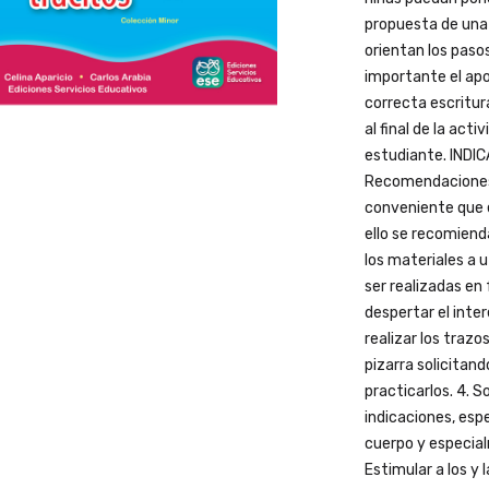
propuesta de una 
orientan los pasos
importante el apoy
correcta escritura
al final de la acti
estudiante. IND
Recomendaciones p
conveniente que el
ello se recomienda
los materiales a u
ser realizadas en 
despertar el inter
realizar los trazo
pizarra solicitand
practicarlos. 4. S
indicaciones, espe
cuerpo y especial
Estimular a los y