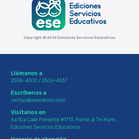
Copyright © 2026 Ediciones Servicios Educativos
Llámanos a
2506-4300
/
2506-4337
Escríbenos a
ventas@eseedicion.com
Visítanos en
6a 10a Calle Poniente #1713, frente al Tin Marín.
Ediciones Servicios Educativos