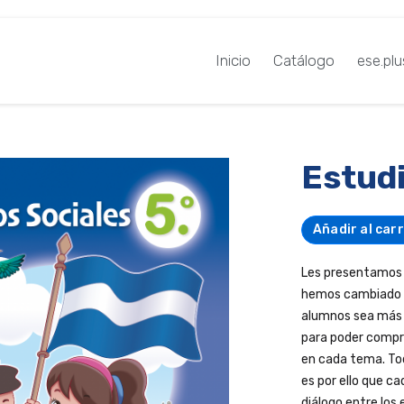
Inicio
Catálogo
ese.plu
Estudi
Añadir al carr
Les presentamos l
hemos cambiado la
alumnos sea más s
para poder compre
en cada tema. Tod
es por ello que 
diálogo entre los