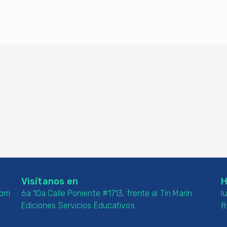
Visítanos en
H
com
6a 10a Calle Poniente #1713, frente al Tin Marín.
l
Ediciones Servicios Educativos
8