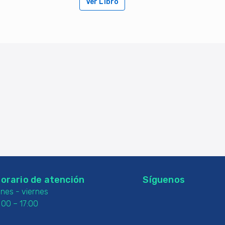
Ver Libro
orario de atención
Síguenos
unes - viernes
:00 – 17:00