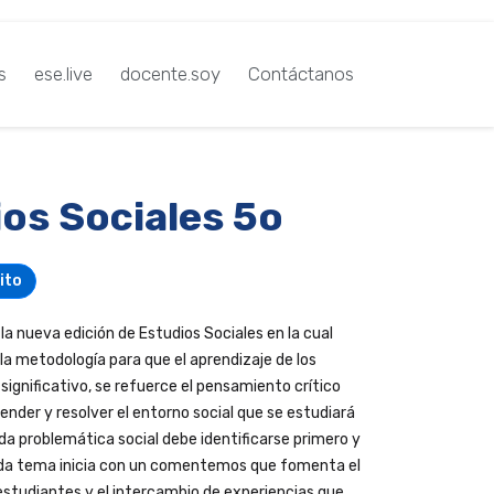
s
ese.live
docente.soy
Contáctanos
os Sociales 5o
ito
a nueva edición de Estudios Sociales en la cual
 metodología para que el aprendizaje de los
ignificativo, se refuerce el pensamiento crítico
nder y resolver el entorno social que se estudiará
a problemática social debe identificarse primero y
cada tema inicia con un comentemos que fomenta el
 estudiantes y el intercambio de experiencias que