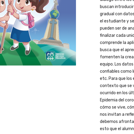
buscan introducir 
gradual con datos
el estudiante y s
pueden ser de ana
finalizar cada un
comprende la apli
busca que el apre
fomenten la creat
equipo. Los datos
confiables como I
etc. Para que los
contexto que se v
ocurrido en los úl
Epidemia del cor
cómo se vive, cóm
nos invitan a ref
debemos afrontar
esto que el alumno