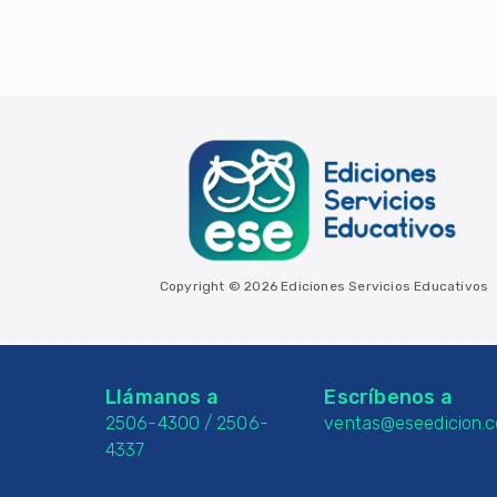
Copyright © 2026 Ediciones Servicios Educativos
Llámanos a
Escríbenos a
2506-4300
/
2506-
ventas@eseedicion.
4337