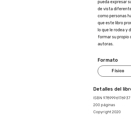
pueda expresar su
de vista diferent
como personas ha
que este libro pr
lo que le rodea y
formar su propio 
autoras.
Formato
Físico
Detalles del lib
ISBN 9789996176937
200 páginas
Copyright 2020