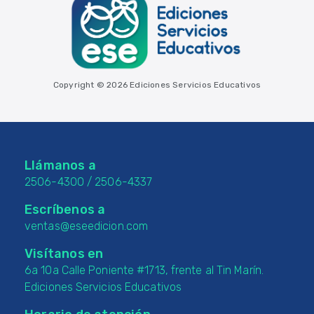
Copyright © 2026 Ediciones Servicios Educativos
Llámanos a
2506-4300
/
2506-4337
Escríbenos a
ventas@eseedicion.com
Visítanos en
6a 10a Calle Poniente #1713, frente al Tin Marín.
Ediciones Servicios Educativos